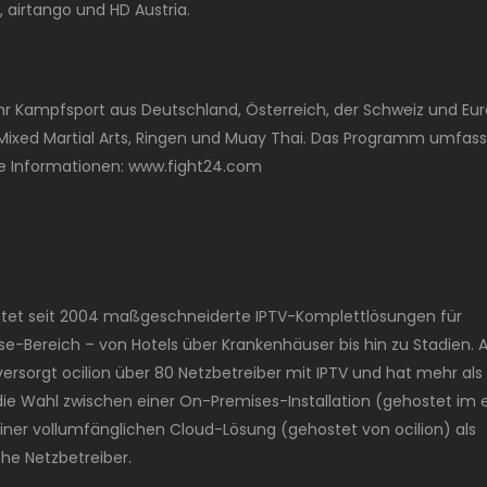
, airtango und HD Austria.
r Kampfsport aus Deutschland, Österreich, der Schweiz und Eur
Mixed Martial Arts, Ringen und Muay Thai. Das Programm umfass
re Informationen: www.fight24.com
bietet seit 2004 maßgeschneiderte IPTV-Komplettlösungen für
se-Bereich – von Hotels über Krankenhäuser bis hin zu Stadien. A
sorgt ocilion über 80 Netzbetreiber mit IPTV und hat mehr als 
n die Wahl zwischen einer On-Premises-Installation (gehostet im
iner vollumfänglichen Cloud-Lösung (gehostet von ocilion) als
che Netzbetreiber.