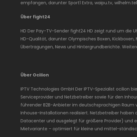
empfangen, darunter Sport1 Extra, waipu.tv, wilhelm.tel
Über fight24
HD Der Pay-TV-Sender fight24 HD zeigt rund um die Uh
HD-Qualität, darunter Olympisches Boxen, Kickboxen, 
Übertragungen, News und Hintergrundberichte. Weite
Über Ocilion
IPTV Technologies GmbH Der IPTV-Spezialist ocilion 
Serviceprovider und Netzbetreiber sowie für den Inhou
führender B2B-Anbieter im deutschsprachigen Raum ver
Inhouse-Installationen realisiert. Netzbetreiber habe
Datacenter und ausgelegt für größere Provider) und e
Mietvariante – optimiert für kleine und mittel-ständis